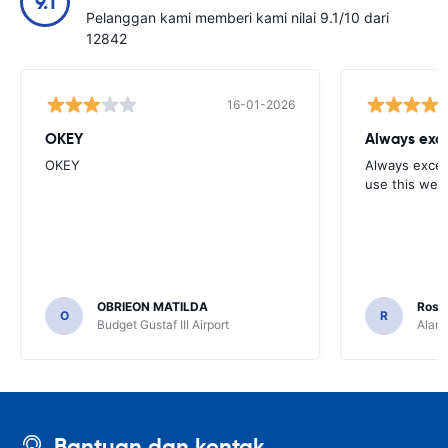
9.1
Pelanggan kami memberi kami nilai 9.1/10 dari
12842
16-01-2026
OKEY
Always exce
OKEY
Always excell
use this webs
OBRIEON MATILDA
Rosar
O
R
Budget Gustaf III Airport
Alamo
Bantuan dan kontak