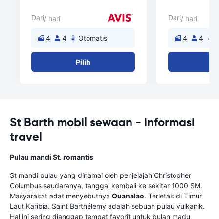
Dari
Dari
/ hari
/ hari
4
4
Otomatis
4
4
O
Pilih
Pi
St Barth mobil sewaan - informasi
travel
Pulau mandi St. romantis
St mandi pulau yang dinamai oleh penjelajah Christopher
Columbus saudaranya, tanggal kembali ke sekitar 1000 SM.
Masyarakat adat menyebutnya
Ouanalao
. Terletak di Timur
Laut Karibia. Saint Barthélemy adalah sebuah pulau vulkanik.
Hal ini sering dianggap tempat favorit untuk bulan madu