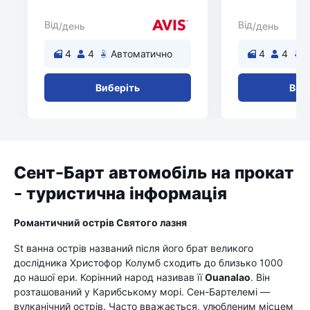
Від
Від
/день
/день
4
4
Автоматично
4
4
Виберіть
Виб
Сент-Барт автомобіль на прокат
- туристична інформація
Романтичний острів Святого лазня
St ванна острів названий після його брат великого
дослідника Христофор Колумб сходить до близько 1000
до нашої ери. Корінний народ називав її
Ouanalao
. Він
розташований у Карибському морі. Сен-Бартелемі —
вулканічний острів. Часто вважається, улюбленим місцем