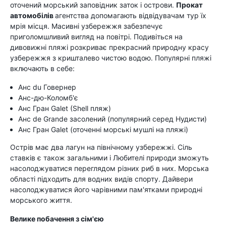
оточений морський заповідник заток і острови.
Прокат
автомобілів
агентства допомагають відвідувачам тур їх
мрія місця. Масивні узбережжя забезпечує
приголомшливий вигляд на повітрі. Подивіться на
дивовижні пляжі розкриває прекрасний природну красу
узбережжя з кришталево чистою водою. Популярні пляжі
включають в себе:
Анс du Говернер
Анс-дю-Коломб'є
Анс Гран Galet (Shell пляж)
Анс de Grande засолений (популярний серед Нудисти)
Анс Гран Galet (оточенні морські мушлі на пляжі)
Острів має два лагун на північному узбережжі. Сіль
ставків є також загальними і Любителі природи зможуть
насолоджуватися переглядом різних риб в них. Морська
області підходить для водних видів спорту. Дайвери
насолоджуватися його чарівними пам'ятками природні
морського життя.
Велике побачення з сім'єю