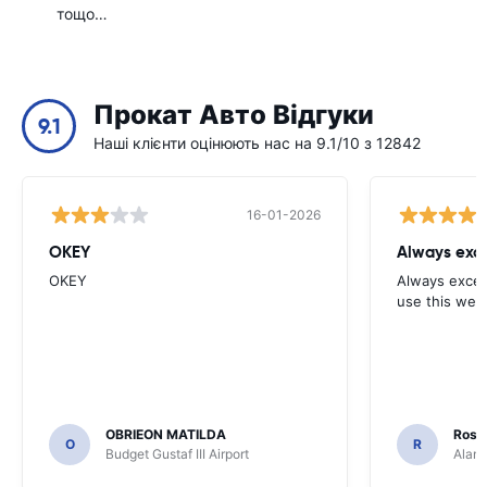
тощо…
Прокат Авто Відгуки
9.1
Наші клієнти оцінюють нас на 9.1/10 з 12842
16-01-2026
OKEY
Always exce
OKEY
Always excell
use this webs
OBRIEON MATILDA
Rosar
O
R
Budget Gustaf III Airport
Alamo