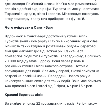
для молодят Пам'ятний шлюзи. Країна має романтичний
пляжів з дрібної видно рифи. Туристи не можу насититися
її красиві снарядів, пісок і коралів. Мілководдя показують
чітку природну красу цих прибережних функцій.
Чого очікувати в Санкт-Барт
Відпочинок в Санкт-Барт доступний у готелі і вілли.
Туристів знайти комфорту і стилю в численних мрія villas.
Більшість таких будинків розташовані уздовж берегової
лінії для магічних досвід. Кожен рік, Санкт-Барт
приваблює сюди тисячі туристів. В середньому, є близько
70 000 відвідувачів щороку. Вони перевіряють в
розкішних готелів і вілли навколо острова. Острів є
популярним для події. У самому справі, тисячі прибути на
острові на розкішні човни. Переддень Нового року є
найпопулярнішим свято для таких подій. Вона має близько
400 приватні вілли і готелі від 3 зірки, 4 зірки і 5 зірок.
Красиві берегова лінія
Ви знайдете понад 22 громадських пляжів. Регіон також