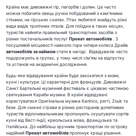
Країна має дивовижні гір, пагорбів і долин. Це часто
можна побачити овець ручки побудований з кам'яними
стінами, на гірських схилах. Птах любителі знайдуть різні
види видів тропічних птахів. Для поїздки в таких місцях,
туристів найняти правильний транспортних засобів з
різних постачальників послуг
Прокат автомобілів
. З
посушливій місцевості навколо гори чотири колеса Драйв
автомобілів за наймом
стати в нагоді. Відвідувачів часто
подорожують в групах, у тому числі сім'ям на відпустку
та установ на академічні дослідження.
Будь-яке відвідування країни буде закохатися з мови,
кухні і культури. Ці характерні для французів. Дивовижні
Санкт Бартельмі музичний фестиваль є цікавою частиною
святкування Кариби музики. В країні відвідувачі
користуватися Оригінальна музика Каліпсо, реггі, Zouk та
безе. Для смачні страви в різних ресторанів допитливих
туристів відпочивальникам пропонують скуштувати сортів
кухні від Вест-Індії, креольська мова, французька та
Італійська. До найбільш зручним транспортом по острову
надійний
Прокат автомобілів
пропонує кращі рішення.