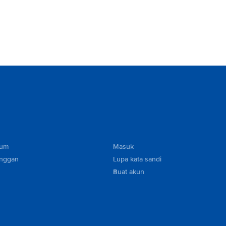
mum
Masuk
anggan
Lupa kata sandi
Buat akun