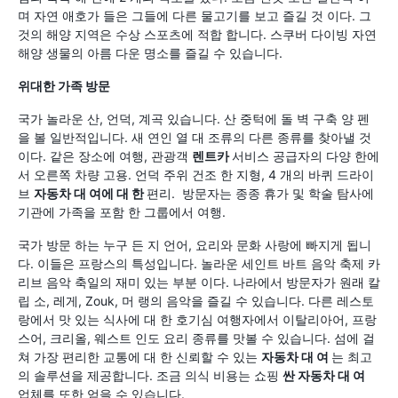
며 자연 애호가 들은 그들에 다른 물고기를 보고 즐길 것 이다. 그
것의 해양 지역은 수상 스포츠에 적합 합니다. 스쿠버 다이빙 자연
해양 생물의 아름 다운 명소를 즐길 수 있습니다.
위대한 가족 방문
국가 놀라운 산, 언덕, 계곡 있습니다. 산 중턱에 돌 벽 구축 양 펜
을 볼 일반적입니다. 새 연인 열 대 조류의 다른 종류를 찾아낼 것
이다. 같은 장소에 여행, 관광객
렌트카
서비스 공급자의 다양 한에
서 오른쪽 차량 고용. 언덕 주위 건조 한 지형, 4 개의 바퀴 드라이
브
자동차 대 여에 대 한
편리. 방문자는 종종 휴가 및 학술 탐사에
기관에 가족을 포함 한 그룹에서 여행.
국가 방문 하는 누구 든 지 언어, 요리와 문화 사랑에 빠지게 됩니
다. 이들은 프랑스의 특성입니다. 놀라운 세인트 바트 음악 축제 카
리브 음악 축일의 재미 있는 부분 이다. 나라에서 방문자가 원래 칼
립 소, 레게, Zouk, 머 랭의 음악을 즐길 수 있습니다. 다른 레스토
랑에서 맛 있는 식사에 대 한 호기심 여행자에서 이탈리아어, 프랑
스어, 크리올, 웨스트 인도 요리 종류를 맛볼 수 있습니다. 섬에 걸
쳐 가장 편리한 교통에 대 한 신뢰할 수 있는
자동차 대 여
는 최고
의 솔루션을 제공합니다. 조금 의식 비용는 쇼핑
싼 자동차 대 여
업체를 또한 얻을 수 있습니다.