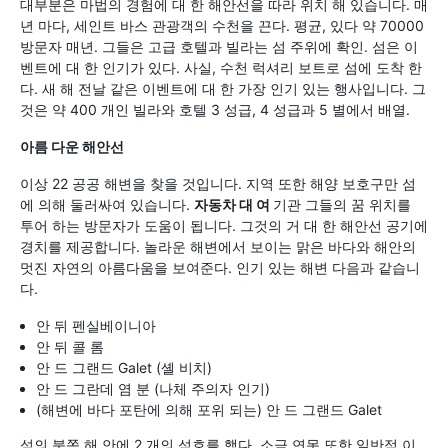
대부분은 마법의 경험에 대 한 해안선을 따라 위치 해 있습니다. 매
년 마다, 세인트 바스 관광객의 수천을 끈다. 평균, 있다 약 70000
방문자 매년. 그들은 고급 호텔과 빌라는 섬 주위에 확인. 섬은 이
벤트에 대 한 인기가 있다. 사실, 수천 럭셔리 보트로 섬에 도착 한
다. 새 해 전날 같은 이벤트에 대 한 가장 인기 있는 행사입니다. 그
것은 약 400 개인 빌라와 호텔 3 성급, 4 성급과 5 별에서 배열.
아름 다운 해안선
이상 22 공공 해변을 찾을 것입니다. 지역 또한 해양 보호구만 섬
에 의해 둘러싸여 있습니다.
자동차 대 여
기관 그들의 꿈 위치를
투어 하는 방문자가 도움이 됩니다. 그것의 거 대 한 해안선 공기에
경치를 제공합니다. 놀라운 해변에서 보이는 맑은 바다와 해안의
멋진 자연의 아름다움을 보여준다. 인기 있는 해변 다음과 같습니
다.
안 뒤 펜실베이니아
안 뒤 콜 롬
안 드 그랜드 Galet (셸 비치)
안 드 그란데 염 분 (나체 주의자 인기)
(해변에 바다 포탄에 의해 포위 되는) 안 드 그랜드 Galet
섬의 북쪽 해 안에 2 개의 석호를 했다. 소금 연못 또한 일반적 이