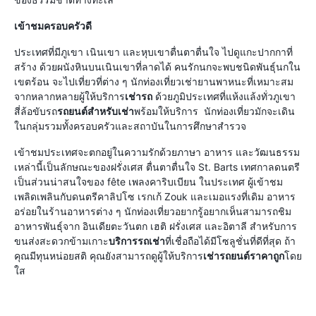
เข้าชมครอบครัวดี
ประเทศที่มีภูเขา เนินเขา และหุบเขาตื่นตาตื่นใจ ไปดูแกะปากกาที่
สร้าง ด้วยผนังหินบนเนินเขาที่ลาดได้ คนรักนกจะพบชนิดพันธุ์นกใน
เขตร้อน จะไปเที่ยวที่ต่าง ๆ นักท่องเที่ยวเช่ายานพาหนะที่เหมาะสม
จากหลากหลายผู้ให้บริการ
เช่ารถ
ด้วยภูมิประเทศที่แห้งแล้งทั่วภูเขา
สี่ล้อขับรถ
รถยนต์สำหรับเช่า
พร้อมให้บริการ นักท่องเที่ยวมักจะเดิน
ในกลุ่มรวมทั้งครอบครัวและสถาบันในการศึกษาสำรวจ
เข้าชมประเทศจะตกอยู่ในความรักด้วยภาษา อาหาร และวัฒนธรรม
เหล่านี้เป็นลักษณะของฝรั่งเศส ตื่นตาตื่นใจ St. Barts เทศกาลดนตรี
เป็นส่วนน่าสนใจของ fête เพลงคาริบเบียน ในประเทศ ผู้เข้าชม
เพลิดเพลินกับดนตรีคาลิปโซ เรกเก้ Zouk และเมอแรงที่เดิม อาหาร
อร่อยในร้านอาหารต่าง ๆ นักท่องเที่ยวอยากรู้อยากเห็นสามารถชิม
อาหารพันธุ์จาก อินเดียตะวันตก เฮติ ฝรั่งเศส และอิตาลี สำหรับการ
ขนส่งสะดวกข้ามเกาะ
บริการรถเช่า
ที่เชื่อถือได้มีโซลูชั่นที่ดีที่สุด ถ้า
คุณมีทุนหน่อยสติ คุณยังสามารถดูผู้ให้บริการ
เช่ารถยนต์ราคาถูก
โดย
ใส