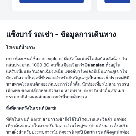
แซ็งบาร์ รถเช่า - ข้อมูลการเดินทาง
โรเซนต์น้ำเกาะ
เกาะห้องเซนต์ชื่อจาก explorer ดีคริสโตเฟอร์โคลัมบัสหลังน้อง วัน
กลับประมาณ 1000 BC คนพื้นเมืองเรียกว่า
Ouanalao
ตั้งอยู่ใน
แคริบเบียนตะวันออกเฉียงเหนือ แซงต์บาร์เตเลอมีเป็นเกาะภูเขาไฟ
มักจะถือว่าเป็นจุดที่ชื่นชอบสำหรับฮันนีมูนอยู่เป็นเกตเวย์ ประเทศที่มี
ชายหาดโรแมนติกมองเห็นปะการังน้ำตื้น นักท่องเที่ยวไม่สามารถรับ
เพียงพอ ของเปลือกหอยสวยงาม หาดทราย ปะการัง น้ำตื้นเปิดเผย
ธรรมชาติล้างคุณลักษณะเหล่านี้ชายฝั่งทะเล
สิ่งที่คาดหวังในเซนต์ Barth
ที่พักในเซนต์ Barth สามารถเข้าถึงได้ในโรงแรมและวิลล่า นักท่อง
เที่ยวค้นหาและในมายดรีมวิลล่า ส่วนใหญ่ของบ้านดังกล่าวตั้งอยู่ริม
ชายฝั่งสำหรับประสบการณ์มหัศจรรย์ ทุกปี Barth เซนต์ดึงดูดนักท่อง