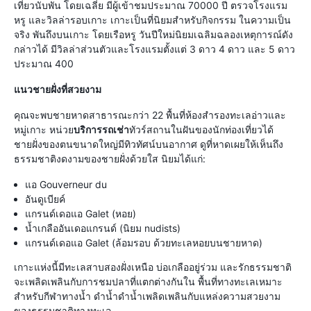
เที่ยวนับพัน โดยเฉลี่ย มีผู้เข้าชมประมาณ 70000 ปี ตรวจโรงแรม
หรู และวิลล่ารอบเกาะ เกาะเป็นที่นิยมสำหรับกิจกรรม ในความเป็น
จริง พันถึงบนเกาะ โดยเรือหรู วันปีใหม่นิยมเฉลิมฉลองเหตุการณ์ดัง
กล่าวได้ มีวิลล่าส่วนตัวและโรงแรมตั้งแต่ 3 ดาว 4 ดาว และ 5 ดาว
ประมาณ 400
แนวชายฝั่งที่สวยงาม
คุณจะพบชายหาดสาธารณะกว่า 22 พื้นที่ห้องสำรองทะเลอ่าวและ
หมู่เกาะ หน่วย
บริการรถเช่า
ทัวร์สถานในฝันของนักท่องเที่ยวได้
ชายฝั่งของตนขนาดใหญ่มีทิวทัศน์บนอากาศ ดูที่หาดเผยให้เห็นถึง
ธรรมชาติงดงามของชายฝั่งด้วยใส นิยมได้แก่:
แอ Gouverneur du
อันดูเบียค์
แกรนด์เดอแอ Galet (หอย)
น้ำเกลืออันเดอแกรนด์ (นิยม nudists)
แกรนด์เดอแอ Galet (ล้อมรอบ ด้วยทะเลหอยบนชายหาด)
เกาะแห่งนี้มีทะเลสาบสองฝั่งเหนือ บ่อเกลืออยู่ร่วม และรักธรรมชาติ
จะเพลิดเพลินกับการชมปลาที่แตกต่างกันใน พื้นที่ทางทะเลเหมาะ
สำหรับกีฬาทางน้ำ ดำน้ำดำน้ำเพลิดเพลินกับแหล่งความสวยงาม
ของธรรมชาติทางทะเล