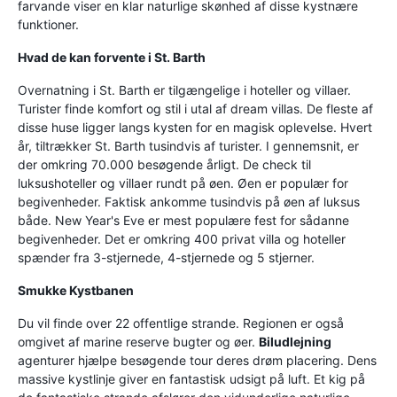
farvande viser en klar naturlige skønhed af disse kystnære
funktioner.
Hvad de kan forvente i St. Barth
Overnatning i St. Barth er tilgængelige i hoteller og villaer.
Turister finde komfort og stil i utal af dream villas. De fleste af
disse huse ligger langs kysten for en magisk oplevelse. Hvert
år, tiltrækker St. Barth tusindvis af turister. I gennemsnit, er
der omkring 70.000 besøgende årligt. De check til
luksushoteller og villaer rundt på øen. Øen er populær for
begivenheder. Faktisk ankomme tusindvis på øen af luksus
både. New Year's Eve er mest populære fest for sådanne
begivenheder. Det er omkring 400 privat villa og hoteller
spænder fra 3-stjernede, 4-stjernede og 5 stjerner.
Smukke Kystbanen
Du vil finde over 22 offentlige strande. Regionen er også
omgivet af marine reserve bugter og øer.
Biludlejning
agenturer hjælpe besøgende tour deres drøm placering. Dens
massive kystlinje giver en fantastisk udsigt på luft. Et kig på