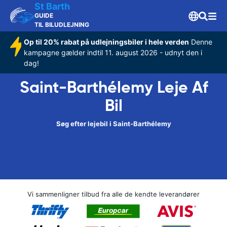
St Barth
GUIDE
TIL BILUDLEJNING
Op til 20% rabat på udlejningsbiler i hele verden
Denne
kampagne gælder indtil 11. august 2026 - udnyt den i
dag!
Saint-Barthélemy Leje Af
Bil
Søg efter lejebil i Saint-Barthélemy
Vi sammenligner tilbud fra alle de kendte leverandører