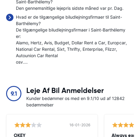
Saint-Barthélemy?
Den gennemsnitlige lejepris sidste måned var
pr. Dag.
Hvad er de tilgængelige biludlejningsfirmaer til Saint-
Barthélemy?
De tilgængelige biludlejningsfirmaer i Saint-Barthélemy
er:
Alamo
Hertz
Avis
Budget
Dollar Rent a Car
Europcar
National Car Rental
Sixt
Thrifty
Enterprise
Flizzr
Autounion Car Rental
osv.…
Leje Af Bil Anmeldelser
9.1
Kunder bedømmer os med en 9.1/10 ud af 12842
bedømmelser
16-01-2026
OKEY
Always exce