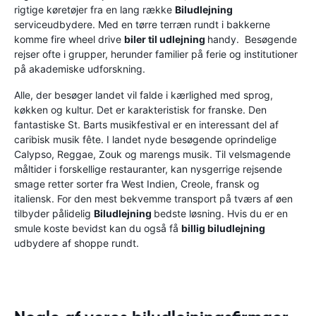
rigtige køretøjer fra en lang række
Biludlejning
serviceudbydere. Med en tørre terræn rundt i bakkerne
komme fire wheel drive
biler til udlejning
handy. Besøgende
rejser ofte i grupper, herunder familier på ferie og institutioner
på akademiske udforskning.
Alle, der besøger landet vil falde i kærlighed med sprog,
køkken og kultur. Det er karakteristisk for franske. Den
fantastiske St. Barts musikfestival er en interessant del af
caribisk musik fête. I landet nyde besøgende oprindelige
Calypso, Reggae, Zouk og marengs musik. Til velsmagende
måltider i forskellige restauranter, kan nysgerrige rejsende
smage retter sorter fra West Indien, Creole, fransk og
italiensk. For den mest bekvemme transport på tværs af øen
tilbyder pålidelig
Biludlejning
bedste løsning. Hvis du er en
smule koste bevidst kan du også få
billig biludlejning
udbydere af shoppe rundt.