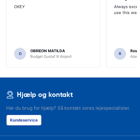
OKEY
Always excell
use this webs
OBRIEON MATILDA
Rosar
O
R
Budget Gustaf III Airport
Alamo
Hjælp og kontakt
Har du brug for hjælp? Så kontakt vores lejespecialister.
Kundeservice