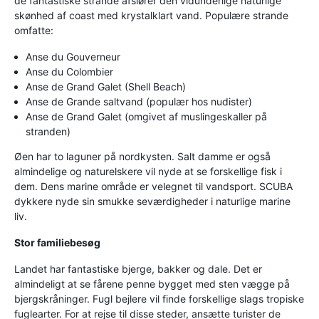
de fantastiske strande afslører den vidunderlige naturlige
skønhed af coast med krystalklart vand. Populære strande
omfatte:
Anse du Gouverneur
Anse du Colombier
Anse de Grand Galet (Shell Beach)
Anse de Grande saltvand (populær hos nudister)
Anse de Grand Galet (omgivet af muslingeskaller på
stranden)
Øen har to laguner på nordkysten. Salt damme er også
almindelige og naturelskere vil nyde at se forskellige fisk i
dem. Dens marine område er velegnet til vandsport. SCUBA
dykkere nyde sin smukke seværdigheder i naturlige marine
liv.
Stor familiebesøg
Landet har fantastiske bjerge, bakker og dale. Det er
almindeligt at se fårene penne bygget med sten vægge på
bjergskråninger. Fugl bejlere vil finde forskellige slags tropiske
fuglearter. For at rejse til disse steder, ansætte turister de