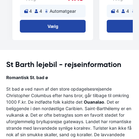
4
4
Automatgear
4
4
A
Vælg
V
St Barth lejebil - rejseinformation
Romantisk St. bad ø
St bad ø ved navn af den store opdagelsesrejsende
Christopher Columbus efter hans bror, går tilbage til omkring
1000 F.kr. De indfødte folk kaldte det
Ouanalao
. Det er
beliggende i den nordøstlige Caribien. Saint-Barthélemy er en
vulkansk ø. Det er ofte betragtes som en favorit stedet for
uforglemmelig bryllupsrejse gateways. Landet har romantiske
strande med lavvandede synlige koralrev. Turister kan ikke få
nok af sin smukke skaller, sand og koraller. De lavvandede