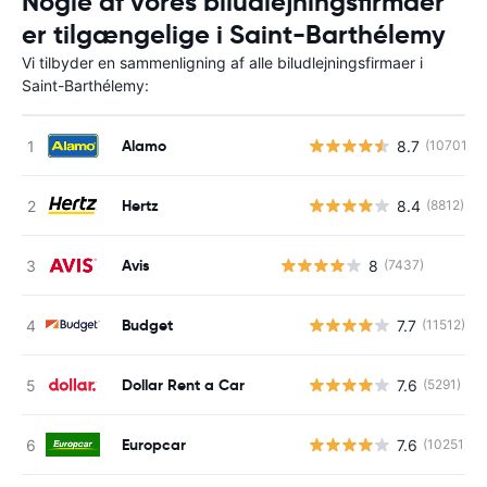
Nogle af vores biludlejningsfirmaer
er tilgængelige i Saint-Barthélemy
Vi tilbyder en sammenligning af alle biludlejningsfirmaer i
Saint-Barthélemy:
Alamo
8.7
(10701)
Hertz
8.4
(8812)
Avis
8
(7437)
Budget
7.7
(11512)
Dollar Rent a Car
7.6
(5291)
Europcar
7.6
(10251)