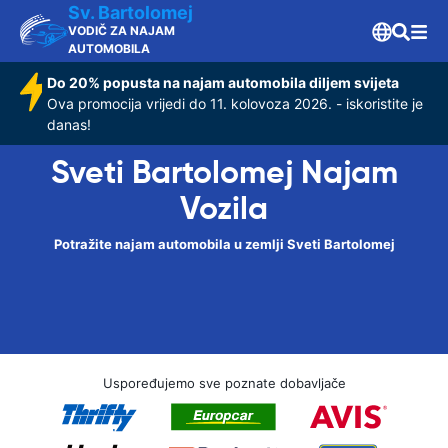
Sv. Bartolomej
VODIČ ZA NAJAM
AUTOMOBILA
Do 20% popusta na najam automobila diljem svijeta
Ova promocija vrijedi do 11. kolovoza 2026. - iskoristite je
danas!
Sveti Bartolomej Najam
Vozila
Potražite najam automobila u zemlji Sveti Bartolomej
Uspoređujemo sve poznate dobavljače