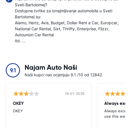
Sveti Bartolomej?
Dostupne tvrtke za iznajmljivanje automobila u Sveti
Bartolomej su:
Alamo
Hertz
Avis
Budget
Dollar Rent a Car
Europcar
National Car Rental
Sixt
Thrifty
Enterprise
Flizzr
Autounion Car Rental
itd. ...
Najam Auto Naši
9.1
Naši kupci nas ocjenjuju 9.1 /10 od 12842
16-01-2026
OKEY
Always exce
OKEY
Always excell
use this webs