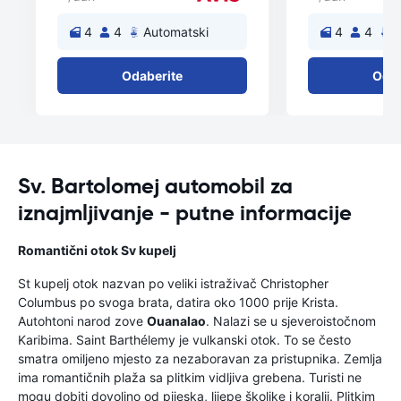
4
4
Automatski
4
4
A
Odaberite
Odab
Sv. Bartolomej automobil za
iznajmljivanje - putne informacije
Romantični otok Sv kupelj
St kupelj otok nazvan po veliki istraživač Christopher
Columbus po svoga brata, datira oko 1000 prije Krista.
Autohtoni narod zove
Ouanalao
. Nalazi se u sjeveroistočnom
Karibima. Saint Barthélemy je vulkanski otok. To se često
smatra omiljeno mjesto za nezaboravan za pristupnika. Zemlja
ima romantičnih plaža sa plitkim vidljiva grebena. Turisti ne
mogu dobiti dovoljno od pijeska, lijepe školjke i koralji. Plitkim