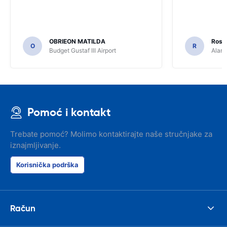
OBRIEON MATILDA
Rosar
O
R
Budget Gustaf III Airport
Alamo
Pomoć i kontakt
Trebate pomoć? Molimo kontaktirajte naše stručnjake za
iznajmljivanje.
Korisnička podrška
Račun