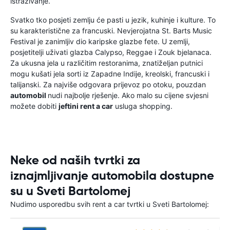
istraživanje.
Svatko tko posjeti zemlju će pasti u jezik, kuhinje i kulture. To
su karakteristične za francuski. Nevjerojatna St. Barts Music
Festival je zanimljiv dio karipske glazbe fete. U zemlji,
posjetitelji uživati glazba Calypso, Reggae i Zouk bjelanaca.
Za ukusna jela u različitim restoranima, znatiželjan putnici
mogu kušati jela sorti iz Zapadne Indije, kreolski, francuski i
talijanski. Za najviše odgovara prijevoz po otoku, pouzdan
automobil
nudi najbolje rješenje. Ako malo su cijene svjesni
možete dobiti
jeftini rent a car
usluga shopping.
Neke od naših tvrtki za
iznajmljivanje automobila dostupne
su u Sveti Bartolomej
Nudimo usporedbu svih rent a car tvrtki u Sveti Bartolomej: