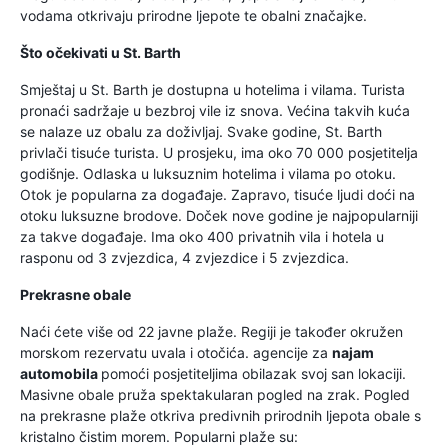
vodama otkrivaju prirodne ljepote te obalni značajke.
Što očekivati u St. Barth
Smještaj u St. Barth je dostupna u hotelima i vilama. Turista
pronaći sadržaje u bezbroj vile iz snova. Većina takvih kuća
se nalaze uz obalu za doživljaj. Svake godine, St. Barth
privlači tisuće turista. U prosjeku, ima oko 70 000 posjetitelja
godišnje. Odlaska u luksuznim hotelima i vilama po otoku.
Otok je popularna za događaje. Zapravo, tisuće ljudi doći na
otoku luksuzne brodove. Doček nove godine je najpopularniji
za takve događaje. Ima oko 400 privatnih vila i hotela u
rasponu od 3 zvjezdica, 4 zvjezdice i 5 zvjezdica.
Prekrasne obale
Naći ćete više od 22 javne plaže. Regiji je također okružen
morskom rezervatu uvala i otočića. agencije za
najam
automobila
pomoći posjetiteljima obilazak svoj san lokaciji.
Masivne obale pruža spektakularan pogled na zrak. Pogled
na prekrasne plaže otkriva predivnih prirodnih ljepota obale s
kristalno čistim morem. Popularni plaže su: