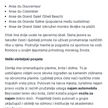
Anse du Gouverneur
Anse du Colombier
Anse de Grand Galet (Shell Beach)
Anse de Grande Saline (popularna među nudistima)
Anse de Grand Galet (okružen morske školjke na plaži)
Otok ima dvije uvale na sjevernoj obali. Slana jezera su
također česti i ljubitelji prirode će uživati promatranje različitih
riba u njima. Područje marine je pogodna za sportove na vodi.
Ronioce u svojim ljepotama prirodnog morskog života.
Veliki obiteljski posjeta
Zemlja ima iznenađujuće planine, brda i doline. To je
uobičajeno vidjeti ovce olovke izgrađen sa kamenim zidinama
na obroncima planine. Ljubitelji ptica ćete naći različite vrste
tropskih vrsta ptica. Putovati na takva mjesta, turistima najam
pravo vozila iz raznih pružatelja usluga
najam automobila
.
Bezvodan teren oko brda, četiri kotača pogon
vozila za
najam
dobro doći. Posjetitelji često putovati u grupe
uključujući i obitelji na odmoru i institucije na akademsko