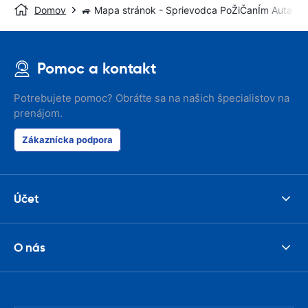
Domov
🚙 Mapa stránok - Sprievodca PoŽiČanÍm Auta
Pomoc a kontakt
Potrebujete pomoc? Obráťte sa na našich špecialistov na
prenájom.
Zákaznícka podpora
Účet
O nás