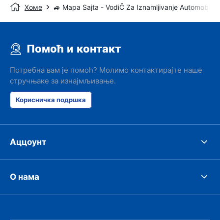
Хоме
🚙 Mapa Sajta - VodiČ Za Iznamljivanje Automobila
Помоћ и контакт
Потребна вам је помоћ? Молимо контактирајте наше
стручњаке за изнајмљивање.
Корисничка подршка
Аццоунт
О нама