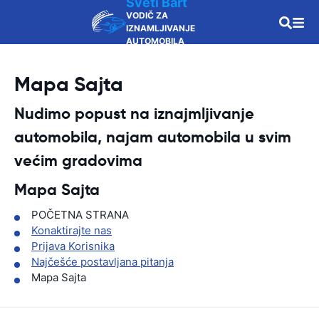
Sveti Bart
VODIČ ZA
IZNAMLJIVANJE
AUTOMOBILA
Mapa Sajta
Nudimo popust na iznajmljivanje
automobila, najam automobila u svim
većim gradovima
Mapa Sajta
POČETNA STRANA
Konaktirajte nas
Prijava Korisnika
Najčešće postavljana pitanja
Mapa Sajta