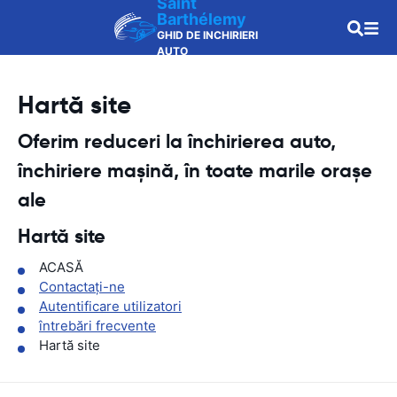
Saint
Barthélemy
GHID DE INCHIRIERI
AUTO
Hartă site
Oferim reduceri la închirierea auto,
închiriere mașină, în toate marile orașe
ale
Hartă site
ACASĂ
Contactaţi-ne
Autentificare utilizatori
întrebări frecvente
Hartă site