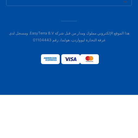
هذا الموقع الإلكتروني مملوك ومدار من قبل شركة EasyTerra B.V. ومسجل لدى
غرفة التجارة ليوواردن، هولندا، رقم 01104443